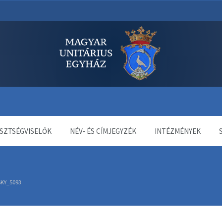
dala
SZTSÉGVISELŐK
NÉV- ÉS CÍMJEGYZÉK
INTÉZMÉNYEK
SKY_5093