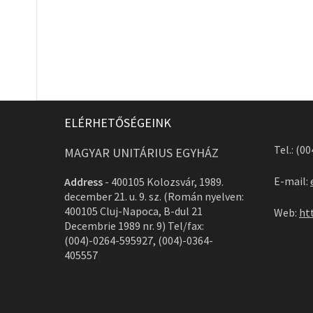
ELÉRHETŐSÉGEINK
Tel.: (0
MAGYAR UNITÁRIUS EGYHÁZ
E-mail:
Address
-
400105 Kolozsvár, 1989.
december 21. u. 9. sz. (Román nyelven:
400105 Cluj-Napoca, B-dul 21
Web:
ht
Decembrie 1989 nr. 9) Tel/fax:
(004)-0264-595927, (004)-0364-
405557