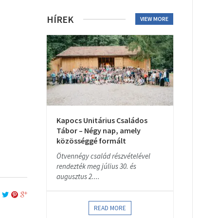
HÍREK
VIEW MORE
Kapocs Unitárius Családos
Tábor – Négy nap, amely
közösséggé formált
Ötvennégy család részvételével
rendezték meg július 30. és
augusztus 2....
READ MORE