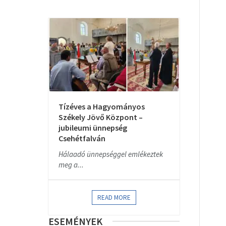
Tízéves a Hagyományos
Székely Jövő Központ –
jubileumi ünnepség
Csehétfalván
Hálaadó ünnepséggel emlékeztek
meg a...
READ MORE
ESEMÉNYEK