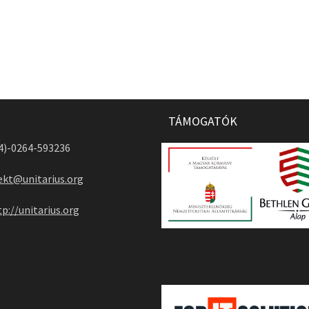
TÁMOGATÓK
04)-0264-593236
ekt@unitarius.org
tp://unitarius.org