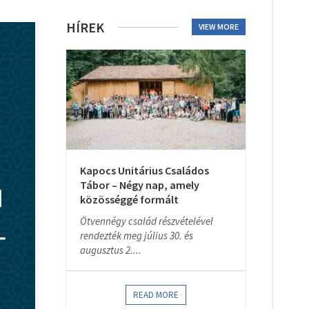
HÍREK
VIEW MORE
Kapocs Unitárius Családos
Tábor – Négy nap, amely
közösséggé formált
Ötvennégy család részvételével
rendezték meg július 30. és
augusztus 2....
READ MORE