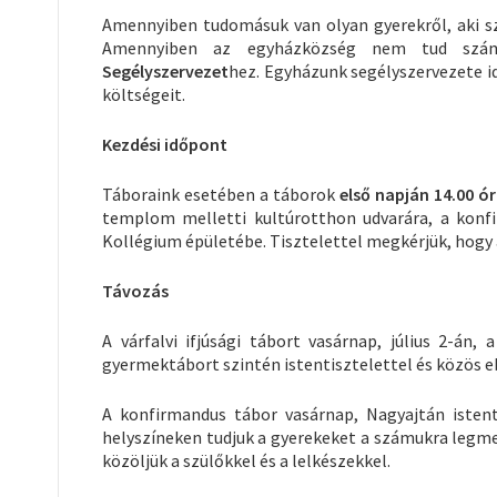
Amennyiben tudomásuk van olyan gyerekről, aki szá
Amennyiben az egyházközség nem tud számá
Segélyszervezet
hez. Egyházunk segélyszervezete id
költségeit.
Kezdési időpont
Táboraink esetében a táborok
első napján 14.00 ó
templom melletti kultúrotthon udvarára, a konf
Kollégium épületébe. Tisztelettel megkérjük, hogy
Távozás
A várfalvi ifjúsági tábort vasárnap, július 2-án,
gyermektábort szintén istentisztelettel és közös eb
A konfirmandus tábor vasárnap, Nagyajtán istent
helyszíneken tudjuk a gyerekeket a számukra legme
közöljük a szülőkkel és a lelkészekkel.