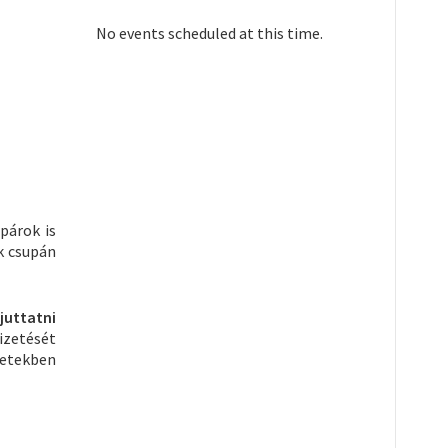
No events scheduled at this time.
párok is
k csupán
ljuttatni
izetését
setekben