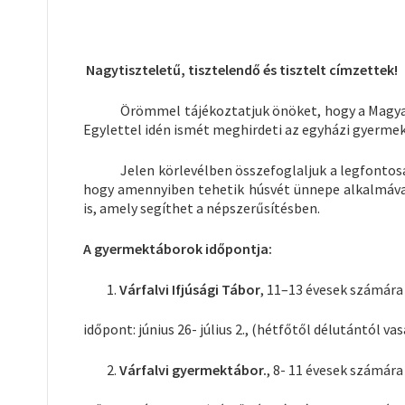
Nagytiszteletű, tisztelendő és tisztelt címzettek!
Örömmel tájékoztatjuk önöket, hogy a Magyar Un
Egylettel idén ismét meghirdeti az egyházi gyerme
Jelen körlevélben összefoglaljuk a legfontosabb
hogy amennyiben tehetik húsvét ünnepe alkalmával 
is, amely segíthet a népszerűsítésben.
A gyermektáborok időpontja:
Várfalvi Ifjúsági Tábor
, 11–13 évesek számára
időpont: június 26- július 2., (hétfőtől délutántól va
Várfalvi gyermektábor.
, 8- 11 évesek számára