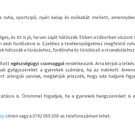
ruha, sportcipő, nyári kalap és esőkabát mellett, amennyibe
ges, és itt is jó, ha van saját hálószák. Ebben a táborban viszont 
di akár fürdőzésre is. Ezekhez a tevékenységekhez megfelelő ruhá
bb hátizsák a túrázáshoz, fürdőruha és törülköző a strandoláshoz
lított
egészségügyi csomaggal
rendelkezünk. Arra kérjük a lelké
nak gyógyszereket a gyerekek számára, ha az indokolt. Amen
rt allergiái vannak, megkérjük jelezzék, hogy oda tudjunk figye
tatásra is. Örömmel fogadjuk, ha a gyerekek hangszereiket is 
om
címen vagy a
0742 069 208
-as telefonszámon lehet.