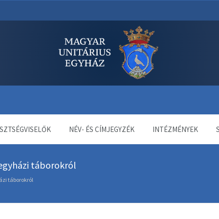
dala
SZTSÉGVISELŐK
NÉV- ÉS CÍMJEGYZÉK
INTÉZMÉNYEK
egyházi táborokról
ázi táborokról