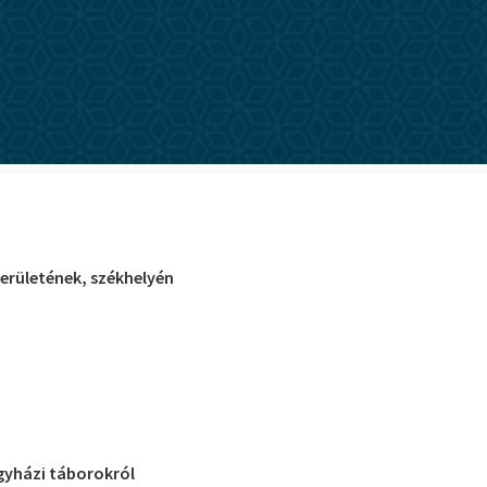
erületének, székhelyén
gyházi táborokról