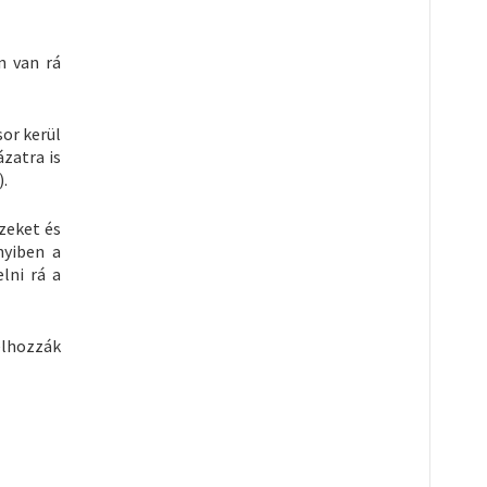
n van rá
sor kerül
zatra is
).
szeket és
nyiben a
lni rá a
elhozzák