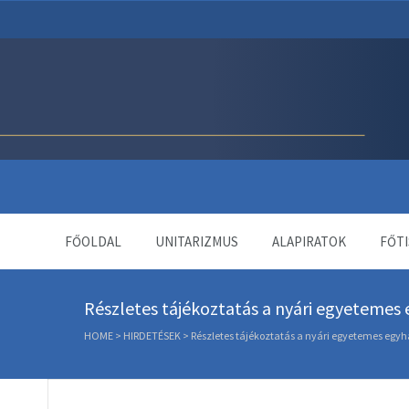
Unitárius Egyház Webol
FŐOLDAL
UNITARIZMUS
ALAPIRATOK
FŐTI
Részletes tájékoztatás a nyári egyetemes 
HOME
>
HIRDETÉSEK
>
Részletes tájékoztatás a nyári egyetemes egyh