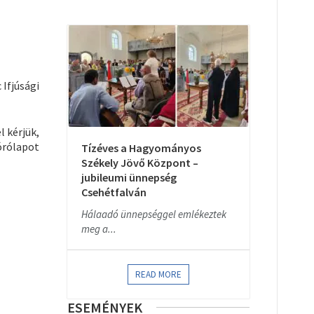
Ifjúsági
 kérjük,
órólapot
Tízéves a Hagyományos
Székely Jövő Központ –
jubileumi ünnepség
Csehétfalván
Hálaadó ünnepséggel emlékeztek
meg a...
READ MORE
ESEMÉNYEK