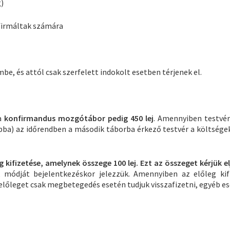
g)
firmáltak számára
be, és attól csak szerfelett indokolt esetben térjenek el.
 a
konfirmandus mozgótábor pedig 450 lej
. Amennyiben testvér
bba) az időrendben a második táborba érkező testvér a költsége
g kifizetése, amelynek összege 100 lej. Ezt az összeget kérjük e
 módját bejelentkezéskor jelezzük. Amennyiben az előleg kif
 előleget csak megbetegedés esetén tudjuk visszafizetni, egyéb e