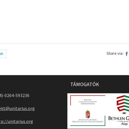
Share via:
ek
TÁMOGATÓK
04)-0264-593236
ekt@unitarius.org
tp://unitarius.org