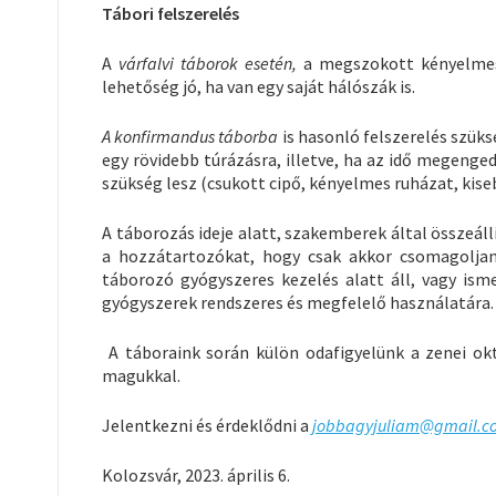
Tábori felszerelés
A
várfalvi táborok esetén,
a megszokott kényelmes 
lehetőség jó, ha van egy saját hálószák is.
A konfirmandus táborba
is hasonló felszerelés szüksé
egy rövidebb túrázásra, illetve, ha az idő megenge
szükség lesz (csukott cipő, kényelmes ruházat, kise
A táborozás ideje alatt, szakemberek által összeál
a hozzátartozókat, hogy csak akkor csomagolja
táborozó gyógyszeres kezelés alatt áll, vagy isme
gyógyszerek rendszeres és megfelelő használatára.
A táboraink során külön odafigyelünk a zenei ok
magukkal.
Jelentkezni és érdeklődni a
jobbagyjuliam@gmail.c
Kolozsvár, 2023. április 6.