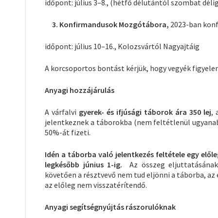
időpont: július 3–8., (hétfő délutántól szombat déli
3. Konfirmandusok Mozgótábora,
2023-ban kon
időpont: július 10–16., Kolozsvártól Nagyajtáig
A korcsoportos bontást kérjük, hogy vegyék figyelem
Anyagi hozzájárulás
A várfalvi
gyerek- és ifjúsági táborok ára 350 lej
,
jelentkeznek a táborokba (nem feltétlenül ugyana
50%-át fizeti.
Idén a táborba való jelentkezés feltétele egy előle
legkésőbb június 1-ig.
Az összeg eljuttatásának
követően a résztvevő nem tud eljönni a táborba, az
az előleg nem visszatérítendő.
Anyagi segítségnyújtás rászorulóknak