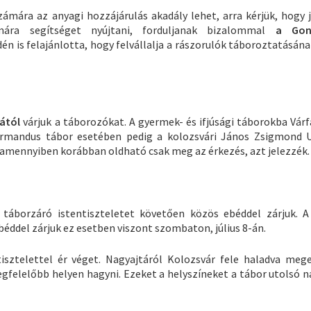
mára az anyagi hozzájárulás akadály lehet, arra kérjük, hogy j
ra segítséget nyújtani, forduljanak bizalommal
a Gond
én is felajánlotta, hogy felvállalja a rászorulók táboroztatásán
rától
várjuk a táborozókat. A gyermek- és ifjúsági táborokba Várf
irmandus tábor esetében pedig a kolozsvári János Zsigmond U
 amennyiben korábban oldható csak meg az érkezés, azt jelezzék.
 a táborzáró istentiszteletet követően közös ebéddel zárjuk. A 
éddel zárjuk ez esetben viszont szombaton, július 8-án.
isztelettel ér véget. Nagyajtáról Kolozsvár fele haladva meg
gfelelőbb helyen hagyni. Ezeket a helyszíneket a tábor utolsó n