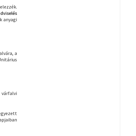
elezzék.
viselés
ak anyagi
alvára, a
nitárius
várfalvi
egyezett
apjaiban