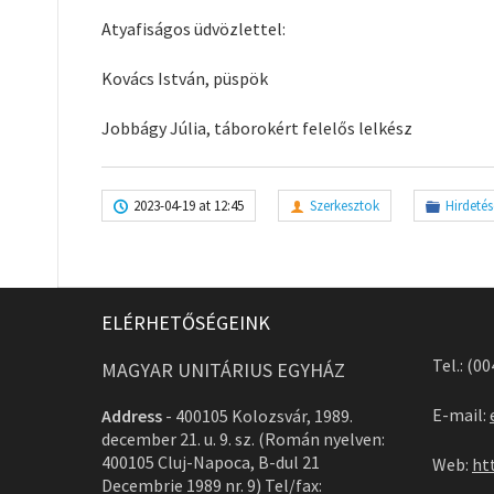
Atyafiságos üdvözlettel:
Kovács István, püspök
Jobbágy Júlia, táborokért felelős lelkész
2023-04-19 at 12:45
Szerkesztok
Hirdetés
ELÉRHETŐSÉGEINK
Tel.: (0
MAGYAR UNITÁRIUS EGYHÁZ
E-mail:
Address
-
400105 Kolozsvár, 1989.
december 21. u. 9. sz. (Román nyelven:
400105 Cluj-Napoca, B-dul 21
Web:
ht
Decembrie 1989 nr. 9) Tel/fax: