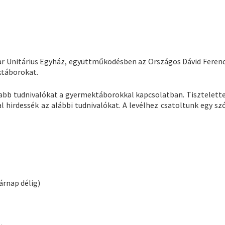
itárius Egyház, együttműködésben az Országos Dávid Ferenc 
ktáborokat.
 tudnivalókat a gyermektáborokkal kapcsolatban. Tisztelettel
hirdessék az alábbi tudnivalókat. A levélhez csatoltunk egy sz
sárnap délig)