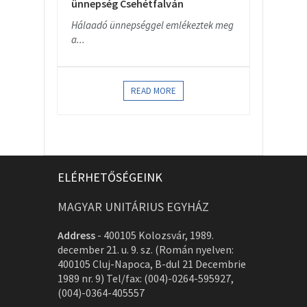
ünnepség Csehétfalván
Hálaadó ünnepséggel emlékeztek meg
a...
READ MORE
ELÉRHETŐSÉGEINK
MAGYAR UNITÁRIUS EGYHÁZ
Address
-
400105 Kolozsvár, 1989.
december 21. u. 9. sz. (Román nyelven:
400105 Cluj-Napoca, B-dul 21 Decembrie
1989 nr. 9) Tel/fax: (004)-0264-595927,
(004)-0364-405557