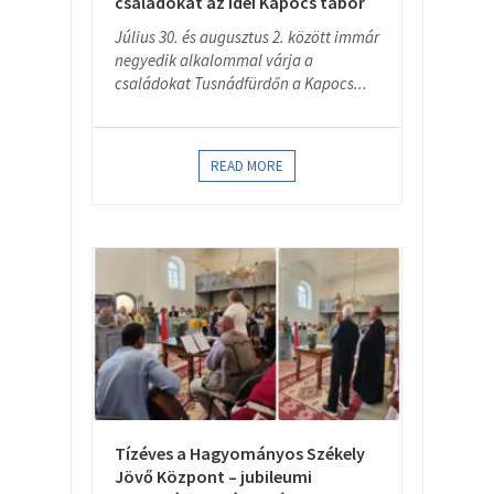
családokat az idei Kapocs tábor
Július 30. és augusztus 2. között immár
negyedik alkalommal várja a
családokat Tusnádfürdőn a Kapocs...
READ MORE
Tízéves a Hagyományos Székely
Jövő Központ – jubileumi