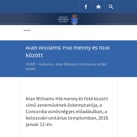
Unitárius Egyház
Weboldala
Alan Williams: Híd menny és föld
között
HOME
>
Galleries
>
Alan Williams: Híd menny és föld
között
Alan Williams Híd menny és föld között
című zeneművének ősbemutatója, a
Concordia vonósnégyes előadásában, a
kolozsvári unitárius templomban, 2018.
január 12-én.