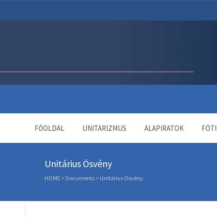
Unitárius Egyház Webol
FŐOLDAL
UNITARIZMUS
ALAPIRATOK
FŐTI
Unitárius Ösvény
HOME
>
Documents
>
Unitárius Ösvény