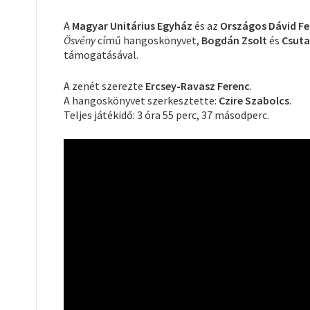
A
Magyar Unitárius Egyház
és az
Országos Dávid Fer
Ösvény
című hangoskönyvet,
Bogdán Zsolt
és
Csuta
támogatásával.
A zenét szerezte
Ercsey-Ravasz Ferenc
.
A hangoskönyvet szerkesztette:
Czire Szabolcs
.
Teljes játékidő: 3 óra 55 perc, 37 másodperc.