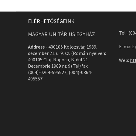
ELÉRHETŐSÉGEINK
Tel.: (0
MAGYAR UNITÁRIUS EGYHÁZ
E-mail:
Address
-
400105 Kolozsvár, 1989.
december 21. u. 9. sz. (Román nyelven:
400105 Cluj-Napoca, B-dul 21
Web:
ht
Decembrie 1989 nr. 9) Tel/fax:
(004)-0264-595927, (004)-0364-
405557