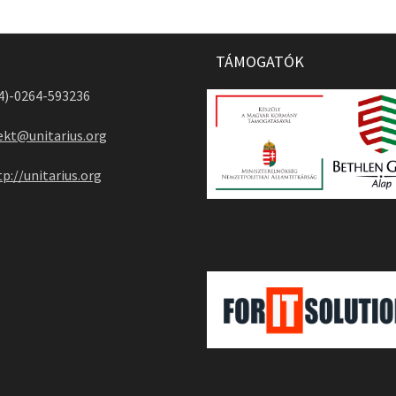
TÁMOGATÓK
04)-0264-593236
ekt@unitarius.org
tp://unitarius.org