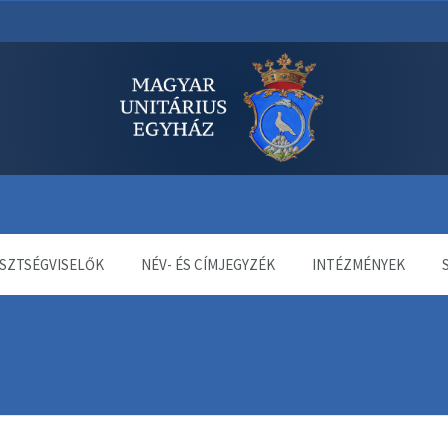
dala
SZTSÉGVISELŐK
NÉV- ÉS CÍMJEGYZÉK
INTÉZMÉNYEK