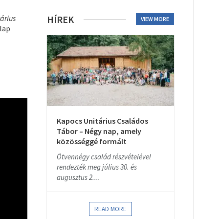
árius
HÍREK
VIEW MORE
lap
Kapocs Unitárius Családos
Tábor – Négy nap, amely
közösséggé formált
Ötvennégy család részvételével
rendezték meg július 30. és
augusztus 2....
READ MORE