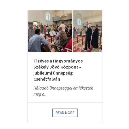
Tízéves a Hagyományos
Székely Jövő Központ –
jubileumi ünnepség
Csehétfalván
Hálaadó ünnepséggel emlékeztek
meg a...
READ MORE