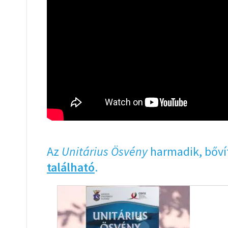
Az
Unitárius Ösvény
harmadik, bőví
található
.