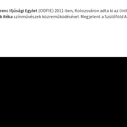
enc Ifjúsági Egylet
(ODFIE) 2011-ben, Kolozsváron adta ki az
Unit
k Réka
színművészek közreműködésével. Megjelent a Szülőföld A