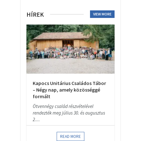
HÍREK
VIEW MORE
Kapocs Unitárius Családos Tábor
– Négy nap, amely közösséggé
formált
Ötvennégy család részvételével
rendezték meg július 30. és augusztus
2....
READ MORE