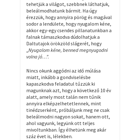
tehetjük a világot, szebbnek láthatjuk,
beleálmodhatunk bármit. Ha úgy
érezzük, hogy annyira pörög és magával
sodor a lendülete, hogy nyugalom kéne,
akkor egy-egy csendes pillanatunkban a
falnak támaszkodva dúdolhatjuk a
Daltutajok örökzöld slágerét, hogy
„
Nyugalom kéne, benned megnyugodni
volna jó…”.
Nincs okunk aggódni az idő múlása
miatt, inkább a gondviselésbe
kapaszkodva feladatul tűzzük ki
magunknak azt, hogy a következő 10 év
alatt, amely most talán nem tűnik
annyira elképzelhetetlennek, mint
tinédzserként, próbáljunk meg ne csak
beleálmodni nagyon sokat, hanem ott,
ahol vagyunk, legyünk ott teljes
mivoltunkban. Így élhetünk meg akár
száz évet is, lélekben.