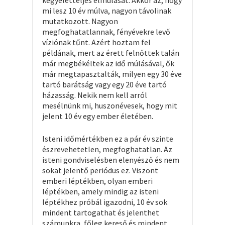
kegyeletteljes elmúlását. Akkor az, hogy
mi lesz 10 év múlva, nagyon távolinak
mutatkozott. Nagyon
megfoghatatlannak, fényévekre levő
víziónak tűnt. Azért hoztam fel
példának, mert az érett felnőttek talán
már megbékéltek az idő múlásával, ők
már megtapasztalták, milyen egy 30 éve
tartó barátság vagy egy 20 éve tartó
házasság. Nekik nem kell arról
mesélnünk mi, huszonévesek, hogy mit
jelent 10 év egy ember életében.
Isteni időmértékben ez a pár év szinte
észrevehetetlen, megfoghatatlan. Az
isteni gondviselésben elenyésző és nem
sokat jelentő periódus ez. Viszont
emberi léptékben, olyan emberi
léptékben, amely mindig az isteni
léptékhez próbál igazodni, 10 év sok
mindent tartogathat és jelenthet
számunkra, főleg kereső és mindent