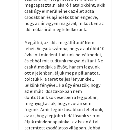
megtapasztalni akaró fiatalokként, akik
csak úgy elmerülnének az élet adta
csodákban és ajándékokban engedve,
hogy az ár vigyen magával, miközben az
idő múlásáról megfeledkezünk.
Megállni, az időt megállítani? Nem
lehet. Vegyük számba, hogy az utóbbi 10
évbe mi mindent tudtunk beleálmodni,
és ebből mit tudtunk megvalósítani. Ne
csak álmodjuk a jövőt, hanem legyünk
ott a jelenben, éljük meg a pillanatot,
töltsük ki a teret teljes lényünkkel,
lelkünk fényével. Ha úgy érezzük, hogy
az elmúlt időszakokban nem
döntöttünk sok esetben a legjobban,
megnyugtatlak, hogy ezután sem
fogunk. Amit legbiztosabban tehetünk,
az az, hogy legjobb belátásunk szerint
éljük mindennapjainkat az Isten által
teremtett csodálatos világban. Jobbá