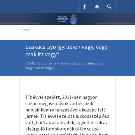
Unitárius Egyház
Weboldala
Szakács György: Jelen vagy, vagy
csak itt vagy?
HOME
>
Documents
>
Szakács György: Jelen vagy,
vagy csak itt vagy?
Tíz évvel ezelőtt, 2011-ben nagyon
sokan még iskolások voltak, akik
napjainkban a húszas éveik közepe felé
járnak. Tíz évvel ezelőtt is csodaszép ősz
volt, hulltak a falevelek, figyelhettük az
elsárguló lombkoronák télbe vesző