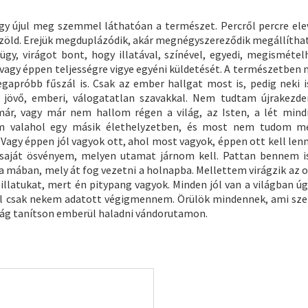
 úgy újul meg szemmel láthatóan a természet. Percről percre el
en zöld. Erejük megduplázódik, akár megnégyszereződik megállítha
rügy, virágot bont, hogy illatával, színével, egyedi, megismétel
vagy éppen teljességre vigye egyéni küldetését. A természetben 
egapróbb fűszál is. Csak az ember hallgat most is, pedig neki is
ől jövő, emberi, válogatatlan szavakkal. Nem tudtam újrakezde
r, vagy már nem hallom régen a világ, az Isten, a lét mind
am valahol egy másik élethelyzetben, és most nem tudom m
Vagy éppen jól vagyok ott, ahol most vagyok, éppen ott kell len
saját ösvényem, melyen utamat járnom kell. Pattan bennem is
m a mában, mely át fog vezetni a holnapba. Mellettem virágzik az 
illatukat, mert én pitypang vagyok. Minden jól van a világban úg
ül csak nekem adatott végigmennem. Örülök mindennek, ami sz
ilág tanítson emberül haladni vándorutamon.