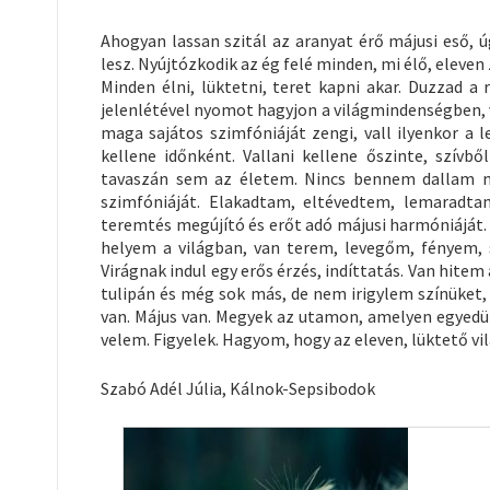
Ahogyan lassan szitál az aranyat érő májusi eső,
lesz. Nyújtózkodik az ég felé minden, mi élő, elev
Minden élni, lüktetni, teret kapni akar. Duzzad a 
jelenlétével nyomot hagyjon a világmindenségben, 
maga sajátos szimfóniáját zengi, vall ilyenkor a l
kellene időnként. Vallani kellene őszinte, szívb
tavaszán sem az életem. Nincs bennem dallam má
szimfóniáját. Elakadtam, eltévedtem, lemaradt
teremtés megújító és erőt adó májusi harmóniáját. 
helyem a világban, van terem, levegőm, fényem, 
Virágnak indul egy erős érzés, indíttatás. Van hite
tulipán és még sok más, de nem irigylem színüket, 
van. Május van. Megyek az utamon, amelyen egyed
velem. Figyelek. Hagyom, hogy az eleven, lüktető v
Szabó Adél Júlia, Kálnok-Sepsibodok