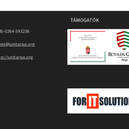
TÁMOGATÓK
04)-0264-593236
ekt@unitarius.org
tp://unitarius.org