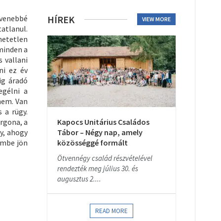
evenebbé
HÍREK
VIEW MORE
tatlanul.
hetetlen
minden a
 vallani
ni ez év
ig áradó
egélni a
nem. Van
 a rügy.
orgona, a
Kapocs Unitárius Családos
y, ahogy
Tábor – Négy nap, amely
embe jön
közösséggé formált
Ötvennégy család részvételével
rendezték meg július 30. és
augusztus 2....
READ MORE