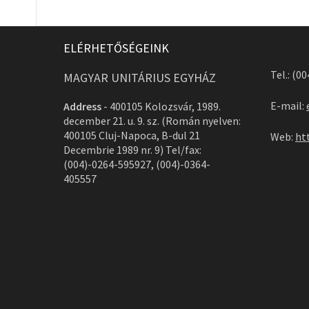
ELÉRHETŐSÉGEINK
Tel.: (0
MAGYAR UNITÁRIUS EGYHÁZ
E-mail:
Address
-
400105 Kolozsvár, 1989.
december 21. u. 9. sz. (Román nyelven:
400105 Cluj-Napoca, B-dul 21
Web:
ht
Decembrie 1989 nr. 9) Tel/fax:
(004)-0264-595927, (004)-0364-
405557