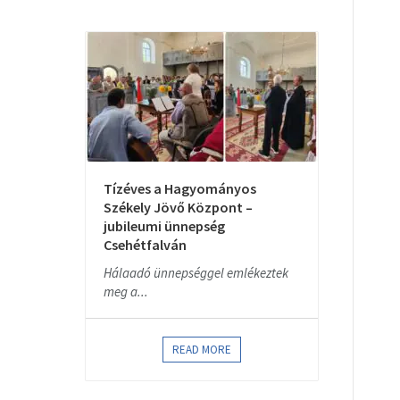
Tízéves a Hagyományos
Székely Jövő Központ –
jubileumi ünnepség
Csehétfalván
Hálaadó ünnepséggel emlékeztek
meg a...
READ MORE