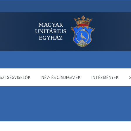
dala
SZTSÉGVISELŐK
NÉV- ÉS CÍMJEGYZÉK
INTÉZMÉNYEK