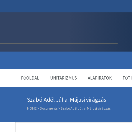
Unitárius Egyház Webol
FŐOLDAL
UNITARIZMUS
ALAPIRATOK
FŐTI
Szabó Adél Júlia: Májusi virágzás
HOME
>
Documents
>
Szabó Adél Júlia: Májusi virágzás