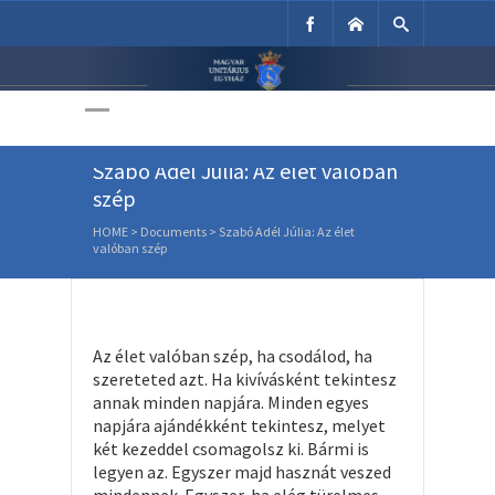
Unitárius Egyház
Weboldala
Szabó Adél Júlia: Az élet valóban
szép
HOME
>
Documents
>
Szabó Adél Júlia: Az élet
valóban szép
Az élet valóban szép, ha csodálod, ha
szereteted azt. Ha kivívásként tekintesz
annak minden napjára. Minden egyes
napjára ajándékként tekintesz, melyet
két kezeddel csomagolsz ki. Bármi is
legyen az. Egyszer majd hasznát veszed