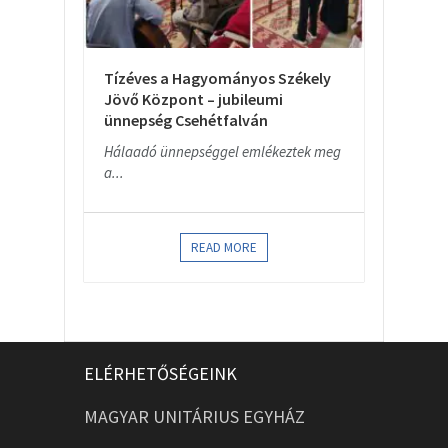
Tízéves a Hagyományos Székely
Jövő Központ – jubileumi
ünnepség Csehétfalván
Hálaadó ünnepséggel emlékeztek meg
a...
READ MORE
ELÉRHETŐSÉGEINK
MAGYAR UNITÁRIUS EGYHÁZ