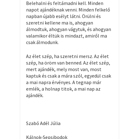
Belehalni és feltámadni kell. Minden
napot ajándéknak venni. Minden felkelő
napban újabb esélyt látni. Örülni és
szeretni kellene ma is, ahogyan
álmodtuk, ahogyan vágytuk, és ahogyan
valamikor éltük is mindazt, amiről ma
csak álmodunk.
Az élet szép, ha szeretni mersz. Az élet
szép, ha öröm van benned. Az élet szép,
mert ajándék, mely most van, most
kaptuk és csak a mára szól, egyedül csak
a mai napra érvényes. A tegnap már
emlék, a holnap titok, a mai nap az
ajándék.
Szabó Adél Júlia
Kálnok-Sepsibodok