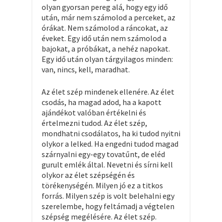
olyan gyorsan pereg alá, hogy egy idő
után, már nem számolod a perceket, az
órákat. Nem számolod a ráncokat, az
éveket. Egy idő után nem számolod a
bajokat, a próbákat, a nehéz napokat.
Egy idő után olyan tárgyilagos minden:
van, nincs, kell, maradhat.
Az élet szép mindenek ellenére. Az élet
csodás, ha magad adod, ha a kapott
ajándékot valóban értékelni és
értelmezni tudod. Az élet szép,
mondhatni csodálatos, ha ki tudod nyitni
olykor a lelked. Ha engedni tudod magad
szárnyalni egy-egy tovatűnt, de eléd
gurult emlék által. Nevetni és sírni kell
olykor az élet szépségén és
törékenységén. Milyen jó ez a titkos
forrás. Milyen szép is volt belehalni egy
szerelembe, hogy feltámadj a végtelen
szépség megélésére. Az élet szép.