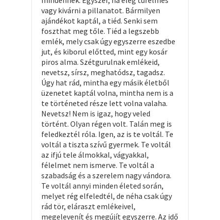
mindennek. Egyszer, ha elég türelmes
vagy kivárni a pillanatot. Bármilyen
ajándékot kaptál, a tiéd. Senki sem
foszthat meg tőle. Tiéd a legszebb
emlék, mely csak úgy egyszerre eszedbe
jut, és kiborul előtted, mint egy kosár
piros alma. Szétgurulnak emlékeid,
nevetsz, sírsz, meghatódsz, tagadsz.
Úgy hat rád, mintha egy másik életből
üzenetet kaptál volna, mintha nem is a
te történeted része lett volna valaha.
Nevetsz! Nem is igaz, hogy veled
történt. Olyan régen volt. Talán meg is
feledkeztél róla. Igen, az is te voltál. Te
voltál a tiszta szívű gyermek. Te voltál
az ifjú tele álmokkal, vágyakkal,
félelmet nem ismerve. Te voltál a
szabadság és a szerelem nagy vándora.
Te voltál annyi minden életed során,
melyet rég elfeledtél, de néha csak úgy
rád tör, eláraszt emlékeivel,
megelevenít és megújít egyszerre. Az idő