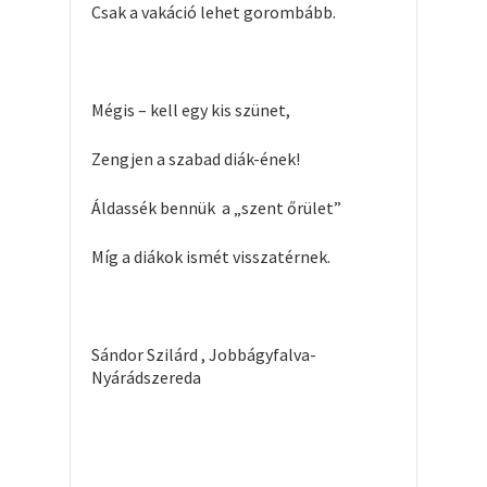
Csak a vakáció lehet gorombább.
Mégis – kell egy kis szünet,
Zengjen a szabad diák-ének!
Áldassék bennük a „szent őrület”
Míg a diákok ismét visszatérnek.
Sándor Szilárd , Jobbágyfalva-
Nyárádszereda