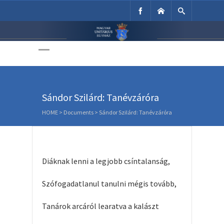
Unitárius Egyház
Weboldala
Sándor Szilárd: Tanévzáróra
HOME
>
Documents
>
Sándor Szilárd: Tanévzáróra
Diáknak lenni a legjobb csíntalanság,
Szófogadatlanul tanulni mégis tovább,
Tanárok arcáról learatva a kalászt