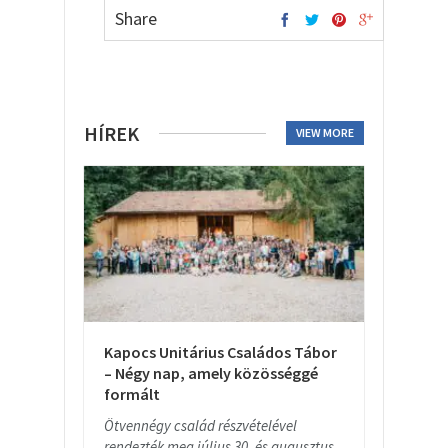
Share
HÍREK
VIEW MORE
Kapocs Unitárius Családos Tábor
– Négy nap, amely közösséggé
formált
Ötvennégy család részvételével
rendezték meg július 30. és augusztus