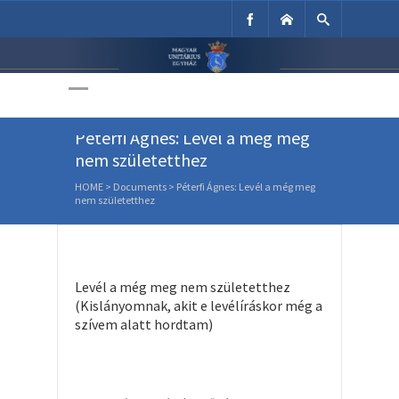
Unitárius Egyház
Weboldala
Péterfi Ágnes: Levél a még meg
nem születetthez
HOME
>
Documents
>
Péterfi Ágnes: Levél a még meg
nem születetthez
Levél a még meg nem születetthez
(Kislányomnak, akit e levélíráskor még a
szívem alatt hordtam)