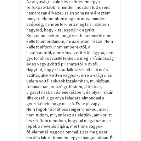
Az anyaságra való készülődésem egyre
felfokozottabb, s minden mozdulatod üzeni:
hamarosan érkezel. Talán soha nem éreztem
ennyire elememben magam: most minden
szépség, minden lelki erő megtalál. Szépen
hagytad, hogy kiteljesedjünk együtt.
Köszönöm neked, hogy szinte semmiről nem
kellett lemondanom, mi az életem része. Nem
kellett elfordulnom emberektől, a
hivatásomtól, nem kényszerítettél ágyba, nem
gyötörtél rosszullétekkel, s még a kívánósság
édes vagy gyötrő pillanataitól is óvtál.
Hagytad, hogy rácsodálkozzak általad is és
azáltal, akik ketten vagyunk, erre a világra. És
velem voltál sok-sok izgalomban, munkában,
rohanásban, beszélgetésben, játékban,
vigasztalásban és éneklésben, és olyan ritkán
tiltakoztál. Egy anya feladata elmondani a
gyerekének, hogy mi a jó. És te jó vagy.
Nem fogok fűt-fát összeígérni neked, mert
nem tudom, milyen lesz az életünk, amikor itt
leszel. Nem mondom, hogy túl magabiztosan
lépek a nevelés útjára, mert tele vagyok
félelemmel. Aggodalommal. Ezer meg ezer
kérdés lüktet bennem, egyre hangosabban. És