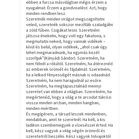
ebben a furcsa
másvilágban
mégis érzem a
nyugalmat. Érzem a gondviselést. Azt, hogy
minden rendben lesz.
Szeretnék minden virágot megszagoltatni
veled, szeretnék sokszor mezítláb szaladgálni
a zöld fűben. Csigákat lesni. Szeretném
játszva énekelni, hogy volt egy fakatona, s
megmutatni neked, hogy vannak vidékek –
kívül és belül, olyan vidékek, „ahol csak úgy
lehet megmaradnunk, ha egymás kezét
szorítjuk”(Kányádi Sándor). Szeretném, ha
nem félnél a rókától. Szeretném, ha átéreznéd
az emberek örömét és fájdalmát. Szeretném,
ha a lelked fényességét másnak is odaadnád.
Szeretném, ha nem haragudnál az esőre.
Szeretném, ha megtapasztalnád mennyi
szeretet van ebben a világban. Szeretném, ha
megértenéd, hogy a világ a te arcodat tükrözi
vissza minden arcban, minden hangban,
minden miértben.
És megígérem, a társad leszek mindenben,
mindabban, amit te szeretnél. Ha kell, a kis
ladikon szembemegyek a vízeséssel érted. Ha
kell, kész vagyok a világ végén örömről és
szeretetről beszélni. Kész vagyok tolvajoktól