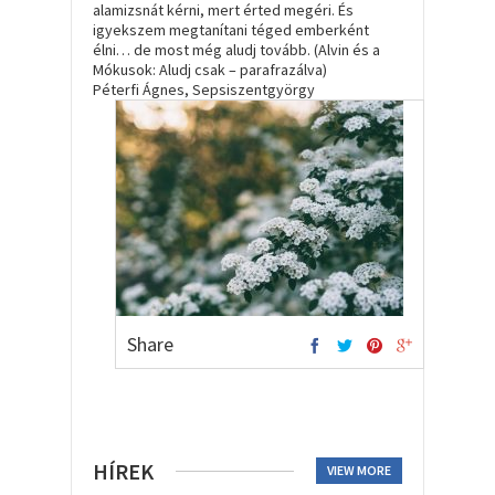
alamizsnát kérni, mert érted megéri. És
igyekszem megtanítani téged emberként
élni… de most még aludj tovább. (Alvin és a
Mókusok: Aludj csak – parafrazálva)
Péterfi Ágnes, Sepsiszentgyörgy
Share
HÍREK
VIEW MORE