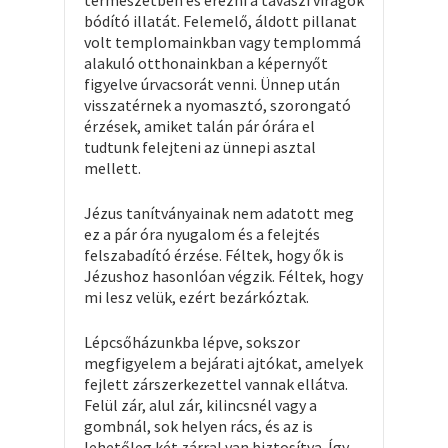
természetben és érezni a tavaszi virágok
bódító illatát. Felemelő, áldott pillanat
volt templomainkban vagy templommá
alakuló otthonainkban a képernyőt
figyelve úrvacsorát venni. Ünnep után
visszatérnek a nyomasztó, szorongató
érzések, amiket talán pár órára el
tudtunk felejteni az ünnepi asztal
mellett.
Jézus tanítványainak nem adatott meg
ez a pár óra nyugalom és a felejtés
felszabadító érzése. Féltek, hogy ők is
Jézushoz hasonlóan végzik. Féltek, hogy
mi lesz velük, ezért bezárkóztak.
Lépcsőházunkba lépve, sokszor
megfigyelem a bejárati ajtókat, amelyek
fejlett zárszerkezettel vannak ellátva.
Felül zár, alul zár, kilincsnél vagy a
gombnál, sok helyen rács, és az is
lehetőleg két zárral van biztosítva. Így