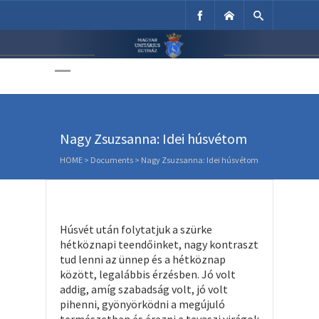
Unitárius Egyház
Weboldala
Nagy Zsuzsanna: Idei húsvétom
HOME
>
Documents
>
Nagy Zsuzsanna: Idei húsvétom
Húsvét után folytatjuk a szürke
hétköznapi teendőinket, nagy kontraszt
tud lenni az ünnep és a hétköznap
között, legalábbis érzésben. Jó volt
addig, amíg szabadság volt, jó volt
pihenni, gyönyörködni a megújuló