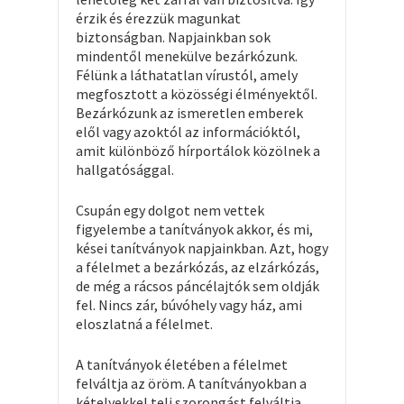
érzik és érezzük magunkat
biztonságban. Napjainkban sok
mindentől menekülve bezárkózunk.
Félünk a láthatatlan vírustól, amely
megfosztott a közösségi élményektől.
Bezárkózunk az ismeretlen emberek
elől vagy azoktól az információktól,
amit különböző hírportálok közölnek a
hallgatósággal.
Csupán egy dolgot nem vettek
figyelembe a tanítványok akkor, és mi,
kései tanítványok napjainkban. Azt, hogy
a félelmet a bezárkózás, az elzárkózás,
de még a rácsos páncélajtók sem oldják
fel. Nincs zár, búvóhely vagy ház, ami
eloszlatná a félelmet.
A tanítványok életében a félelmet
felváltja az öröm. A tanítványokban a
kételyekkel teli szorongást felváltja