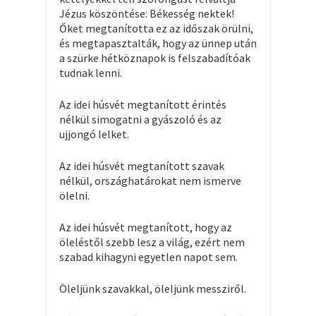
Jézus köszöntése: Békesség nektek!
Őket megtanította ez az időszak örülni,
és megtapasztalták, hogy az ünnep után
a szürke hétköznapok is felszabadítóak
tudnak lenni.
Az idei húsvét megtanított érintés
nélkül simogatni a gyászoló és az
ujjongó lelket.
Az idei húsvét megtanított szavak
nélkül, országhatárokat nem ismerve
ölelni.
Az idei húsvét megtanított, hogy az
öleléstől szebb lesz a világ, ezért nem
szabad kihagyni egyetlen napot sem.
Öleljünk szavakkal, öleljünk messziről.