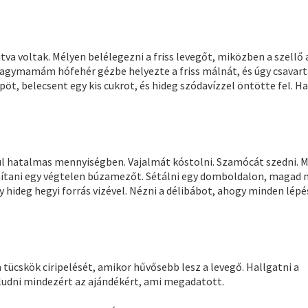
tva voltak. Mélyen belélegezni a friss levegőt, miközben a szellő 
Nagymamám hófehér gézbe helyezte a friss málnát, és úgy csavarta
pöt, belecsent egy kis cukrot, és hideg szódavízzel öntötte fel. 
lenül hatalmas mennyiségben. Vajalmát kóstolni. Szamócát szedni. 
simítani egy végtelen búzamezőt. Sétálni egy domboldalon, magad
y hideg hegyi forrás vizével. Nézni a délibábot, ahogy minden lép
a tücskök ciripelését, amikor hűvősebb lesz a levegő. Hallgatni a
aludni mindezért az ajándékért, ami megadatott.