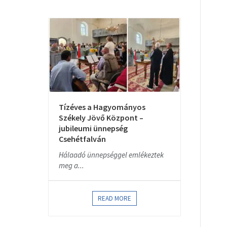
Tízéves a Hagyományos
Székely Jövő Központ –
jubileumi ünnepség
Csehétfalván
Hálaadó ünnepséggel emlékeztek
meg a...
READ MORE