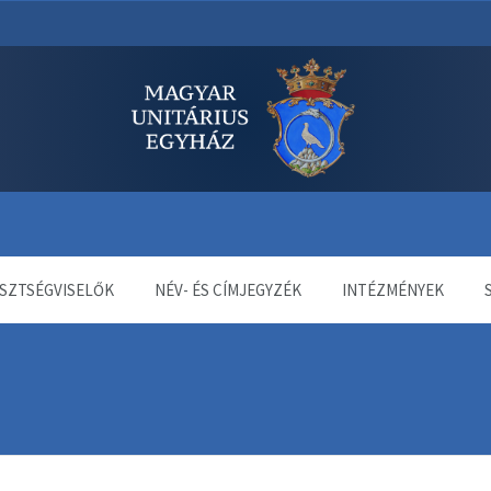
dala
SZTSÉGVISELŐK
NÉV- ÉS CÍMJEGYZÉK
INTÉZMÉNYEK