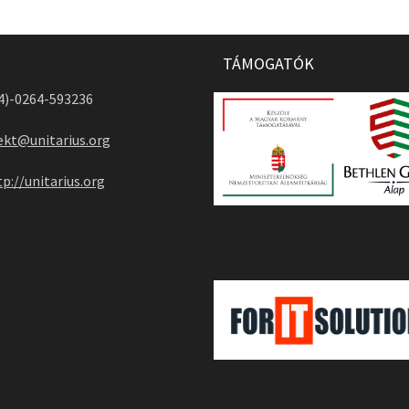
TÁMOGATÓK
04)-0264-593236
ekt@unitarius.org
tp://unitarius.org