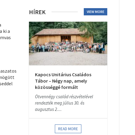
HÍREK
VIEW MORE
a
 ki a
Hamvas
Maszatos
Kapocs Unitárius Családos
 mögött
Tábor – Négy nap, amely
éseddel
közösséggé formált
Ötvennégy család részvételével
rendezték meg július 30. és
augusztus 2....
READ MORE