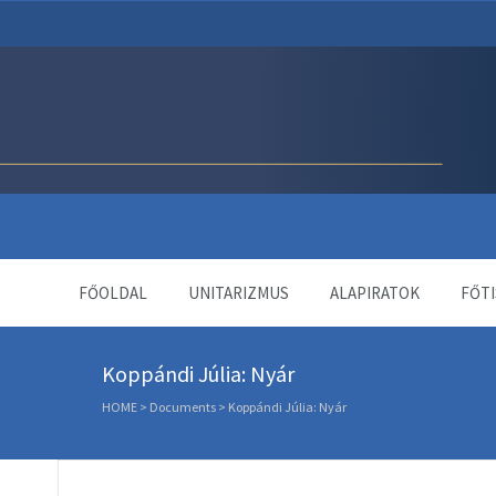
Unitárius Egyház Webol
FŐOLDAL
UNITARIZMUS
ALAPIRATOK
FŐTI
Koppándi Júlia: Nyár
HOME
>
Documents
>
Koppándi Júlia: Nyár