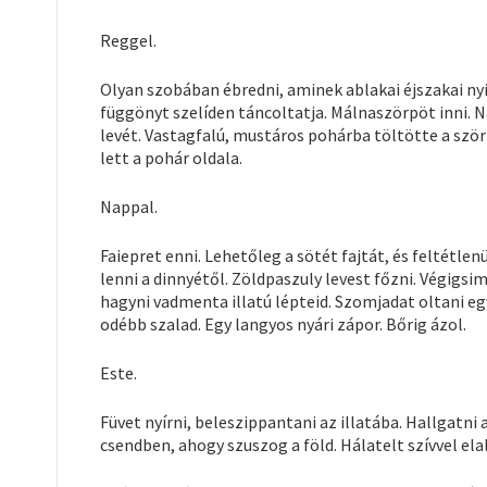
Reggel.
Olyan szobában ébredni, aminek ablakai éjszakai nyi
függönyt szelíden táncoltatja. Málnaszörpöt inni. 
levét. Vastagfalú, mustáros pohárba töltötte a ször
lett a pohár oldala.
Nappal.
Faiepret enni. Lehetőleg a sötét fajtát, és feltét
lenni a dinnyétől. Zöldpaszuly levest főzni. Végig
hagyni vadmenta illatú lépteid. Szomjadat oltani eg
odébb szalad. Egy langyos nyári zápor. Bőrig ázol.
Este.
Füvet nyírni, beleszippantani az illatába. Hallgatni 
csendben, ahogy szuszog a föld. Hálatelt szívvel el