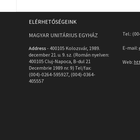
ELÉRHETŐSÉGEINK
Tel.: (0
MAGYAR UNITÁRIUS EGYHÁZ
E-mail:
Address
-
400105 Kolozsvár, 1989.
december 21. u. 9. sz. (Román nyelven:
400105 Cluj-Napoca, B-dul 21
Web:
ht
Decembrie 1989 nr. 9) Tel/fax:
(004)-0264-595927, (004)-0364-
405557