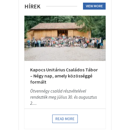
HÍREK
VIEW MORE
Kapocs Unitárius Családos Tábor
– Négy nap, amely közösséggé
formált
Ötvennégy család részvételével
rendezték meg július 30. és augusztus
2....
READ MORE