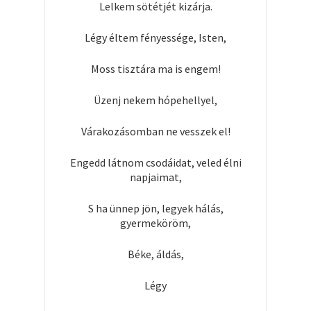
Lelkem sötétjét kizárja.
Légy éltem fényessége, Isten,
Moss tisztára ma is engem!
Üzenj nekem hópehellyel,
Várakozásomban ne vesszek el!
Engedd látnom csodáidat, veled élni
napjaimat,
S ha ünnep jön, legyek hálás,
gyermeköröm,
Béke, áldás,
Légy