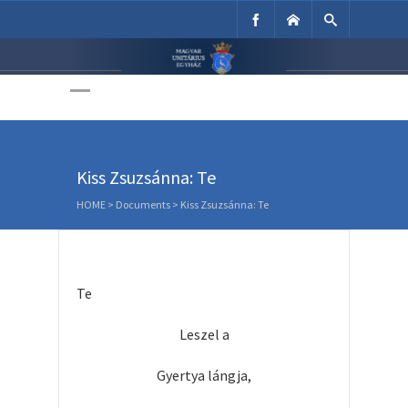
Unitárius Egyház
Weboldala
Kiss Zsuzsánna: Te
HOME
>
Documents
>
Kiss Zsuzsánna: Te
Te
Leszel a
Gyertya lángja,