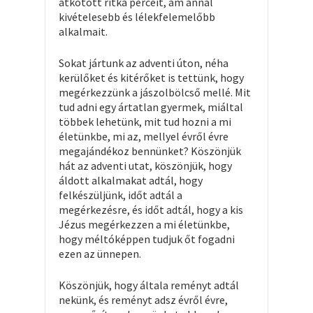
átkötött ritka perceit, ám annál
kivételesebb és lélekfelemelőbb
alkalmait.
Sokat jártunk az adventi úton, néha
kerülőket és kitérőket is tettünk, hogy
megérkezzünk a jászolbölcső mellé. Mit
tud adni egy ártatlan gyermek, miáltal
többek lehetünk, mit tud hozni a mi
életünkbe, mi az, mellyel évről évre
megajándékoz bennünket? Köszönjük
hát az adventi utat, köszönjük, hogy
áldott alkalmakat adtál, hogy
felkészüljünk, időt adtál a
megérkezésre, és időt adtál, hogy a kis
Jézus megérkezzen a mi életünkbe,
hogy méltóképpen tudjuk őt fogadni
ezen az ünnepen.
Köszönjük, hogy általa reményt adtál
nekünk, és reményt adsz évről évre,