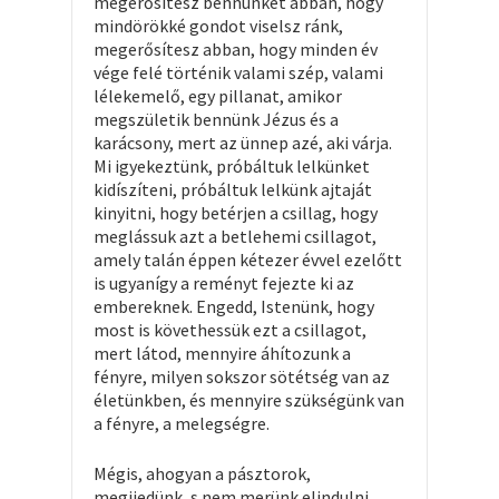
megerősítesz bennünket abban, hogy
mindörökké gondot viselsz ránk,
megerősítesz abban, hogy minden év
vége felé történik valami szép, valami
lélekemelő, egy pillanat, amikor
megszületik bennünk Jézus és a
karácsony, mert az ünnep azé, aki várja.
Mi igyekeztünk, próbáltuk lelkünket
kidíszíteni, próbáltuk lelkünk ajtaját
kinyitni, hogy betérjen a csillag, hogy
meglássuk azt a betlehemi csillagot,
amely talán éppen kétezer évvel ezelőtt
is ugyanígy a reményt fejezte ki az
embereknek. Engedd, Istenünk, hogy
most is követhessük ezt a csillagot,
mert látod, mennyire áhítozunk a
fényre, milyen sokszor sötétség van az
életünkben, és mennyire szükségünk van
a fényre, a melegségre.
Mégis, ahogyan a pásztorok,
megijedünk, s nem merünk elindulni,