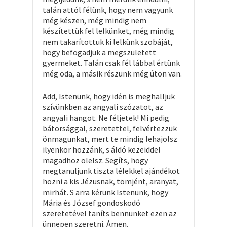
talán attól félünk, hogy nem vagyunk
még készen, még mindig nem
készítettük fel lelkünket, még mindig
nem takarítottuk ki lelkünk szobáját,
hogy befogadjuk a megszületett
gyermeket. Talán csak fél lábbal értünk
még oda, a másik részünk még úton van.
Add, Istenünk, hogy idén is meghalljuk
szívünkben az angyali szózatot, az
angyali hangot. Ne féljetek! Mi pedig
bátorsággal, szeretettel, felvértezzük
önmagunkat, mert te mindig lehajolsz
ilyenkor hozzánk, s áldó kezeiddel
magadhoz ölelsz. Segíts, hogy
megtanuljunk tiszta lélekkel ajándékot
hozni a kis Jézusnak, tömjént, aranyat,
mirhát. S arra kérünk Istenünk, hogy
Mária és József gondoskodó
szeretetével taníts bennünket ezen az
ünnepen szeretni. Ámen.