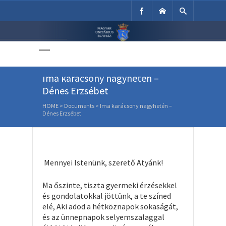
Unitárius Egyház
Weboldala
Ima karácsony nagyhetén –
Dénes Erzsébet
HOME
>
Documents
>
Ima karácsony nagyhetén –
Dénes Erzsébet
Mennyei Istenünk, szerető Atyánk!
Ma őszinte, tiszta gyermeki érzésekkel
és gondolatokkal jöttünk, a te színed
elé, Aki adod a hétköznapok sokaságát,
és az ünnepnapok selyemszalaggal