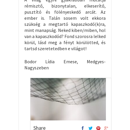
rémisztő, bizonytalan, elkeserítő,
pusztító és fölényeskedő arcát. Az
ember is. Talán sosem volt ekkora
szükség a megtartó kapaszkodó(k)ra,
mint manapság. Neked kiben/miben, hol
van a kapaszkodód? Fond szorosra lelked
körül, lásd meg a fényt körülötted, és
tartsd szeretetedben e világot!
Bodor Lídia Emese, Medgyes-
Nagyszeben
Share