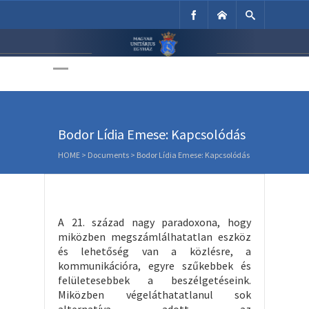
Unitárius Egyház
Weboldala
Bodor Lídia Emese: Kapcsolódás
HOME
>
Documents
>
Bodor Lídia Emese: Kapcsolódás
A 21. század nagy paradoxona, hogy
miközben megszámlálhatatlan eszköz
és lehetőség van a közlésre, a
kommunikációra, egyre szűkebbek és
felületesebbek a beszélgetéseink.
Miközben végeláthatatlanul sok