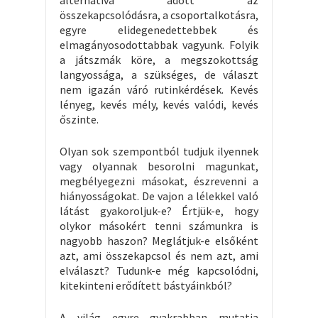
alternatíva adott az
összekapcsolódásra, a csoportalkotásra,
egyre elidegenedettebbek és
elmagányosodottabbak vagyunk. Folyik
a játszmák köre, a megszokottság
langyossága, a szükséges, de választ
nem igazán váró rutinkérdések. Kevés
lényeg, kevés mély, kevés valódi, kevés
őszinte.
Olyan sok szempontból tudjuk ilyennek
vagy olyannak besorolni magunkat,
megbélyegezni másokat, észrevenni a
hiányosságokat. De vajon a lélekkel való
látást gyakoroljuk-e? Értjük-e, hogy
olykor másokért tenni számunkra is
nagyobb haszon? Meglátjuk-e elsőként
azt, ami összekapcsol és nem azt, ami
elválaszt? Tudunk-e még kapcsolódni,
kitekinteni erődített bástyáinkból?
A világ egyre gyakrabban mutatja