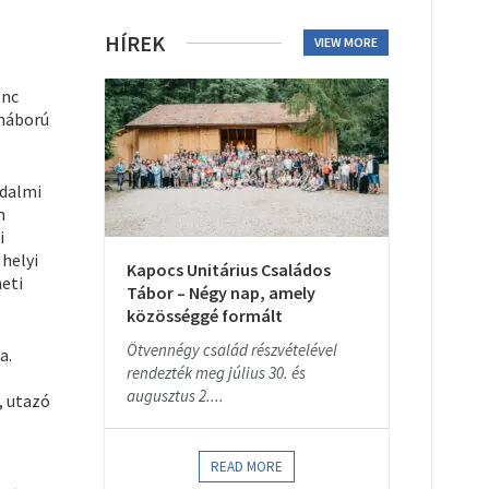
HÍREK
VIEW MORE
enc
gháború
adalmi
n
i
helyi
Kapocs Unitárius Családos
eti
Tábor – Négy nap, amely
közösséggé formált
Ötvennégy család részvételével
a.
rendezték meg július 30. és
augusztus 2....
, utazó
READ MORE