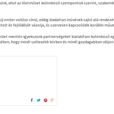
ezünk, ahol az életművet különböző szempontok szerint, szakem
 új ember vallása
című, eddig kiadatlan művének sajtó alá rendezés
eit és fejlődését vázolja, és szervesen kapcsolódik korábbi műve
rület mentén igyekszünk partnerségeket kialakítani különböző e
kében, hogy minél szélesebb körben és minél gazdagabban váljon