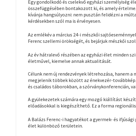
Egy gondolkodó és cselekvő egyházi személyiség éle
összefüggésében bontakozott ki, és amely értelmezé
kívánja hangsúlyozni: nem pusztán felidézni a mú
kérdésekben szól ma is érvényesen.
Az emlékév a március 24-i mészkői sajtóeseménnyel
Ferenc szellemi örökségét, és bejárjuk mészkői szo
Az év hátralevő részében az egyházi élet minden s
életművel, kiemelve annak aktualitását.
Célunk nem új rendezvények létrehozása, hanem a m
megjelenik többek között az énekvezér-továbbképzőn
és családos táborokban, a szórványkonferencián, v
A gyülekezetek számára egy mozgó kiállítást készí
előadásokkal is kiegészíthető. Ez a forma regionál
A Balázs Ferenc-i hagyatékot a gyermek- és ifjúsági
élet különböző területein.