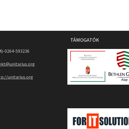
TÁMOGATÓK
04)-0264-593236
ekt@unitarius.org
tp://unitarius.org