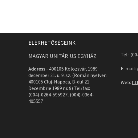
ELÉRHETŐSÉGEINK
Tel.: (0
MAGYAR UNITÁRIUS EGYHÁZ
E-mail:
Address
-
400105 Kolozsvár, 1989.
december 21. u. 9. sz. (Román nyelven:
400105 Cluj-Napoca, B-dul 21
Web:
ht
Decembrie 1989 nr. 9) Tel/fax:
(004)-0264-595927, (004)-0364-
405557