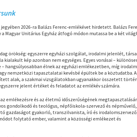
rsunk
 jegyében 2026-ra Balázs Ferenc-emlékévet hirdetett. Balázs Fer
gy a Magyar Unitárius Egyház átfogó módon mutassa be a két vilá
ag örökség: egyszerre egyházi szolgálat, irodalmi jelenlét, társ
a kialakult kép azonban nem egységes. Egyes vonásai – különöse
e – hangsúlyosabban élnek az egyházi emlékezetben, míg irodalm
agy nemzetközi tapasztalatai kevésbé épültek be a köztudatba. A 
ett alak, a szakmai vizsgálatokban ugyanakkor összetett történ
egyszerre jelent értéket és feladatot az emlékév számára.
i az emlékezésre és az életmű időszerűségének megtapasztalásár
nyos gondolkodó és teológus, népfőiskola-szervező és népművelő,
tó gazdaságot gyakorló, transzilvanista, író és irodalomszervező
tmódot folytató ember, valamint a közösségi emlékezet és