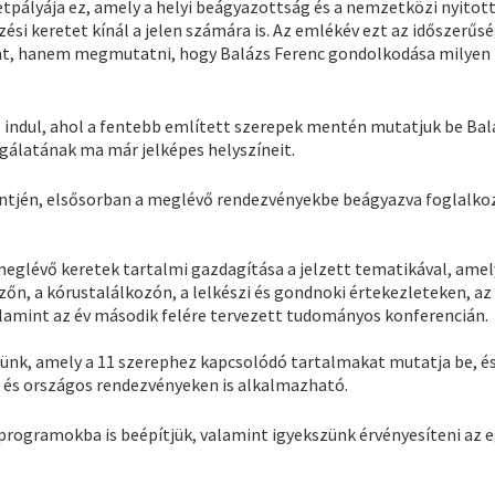
tpályája ez, amely a helyi beágyazottság és a nemzetközi nyitot
si keretet kínál a jelen számára is. Az emlékév ezt az időszerűs
ltat, hanem megmutatni, hogy Balázs Ferenc gondolkodása milyen
 indul, ahol a fentebb említett szerepek mentén mutatjuk be Bal
lgálatának ma már jelképes helyszíneit.
zintjén, elsősorban a meglévő rendezvényekbe beágyazva foglalko
eglévő keretek tartalmi gazdagítása a jelzett tematikával, amel
, a kórustalálkozón, a lelkészi és gondnoki értekezleteken, az 
alamint az év második felére tervezett tudományos konferencián.
tünk, amely a 11 szerephez kapcsolódó tartalmakat mutatja be, é
is és országos rendezvényeken is alkalmazható.
 programokba is beépítjük, valamint igyekszünk érvényesíteni az 