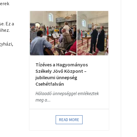
berek
e. Ez a
ihez.
gyházi,
Tízéves a Hagyományos
Székely Jövő Központ –
jubileumi ünnepség
Csehétfalván
Hálaadó ünnepséggel emlékeztek
meg a...
READ MORE