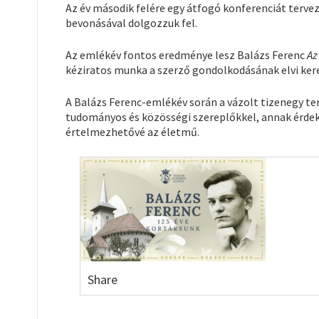
Az év második felére egy átfogó konferenciát terv
bevonásával dolgozzuk fel.
Az emlékév fontos eredménye lesz Balázs Ferenc
Az
kéziratos munka a szerző gondolkodásának elvi keret
A Balázs Ferenc-emlékév során a vázolt tizenegy te
tudományos és közösségi szereplőkkel, annak érde
értelmezhetővé az életmű.
Share