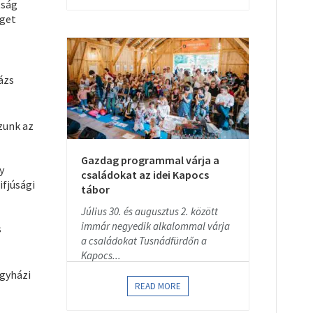
tság
éget
ázs
zunk az
Gazdag programmal várja a
y
családokat az idei Kapocs
ifjúsági
tábor
Július 30. és augusztus 2. között
immár negyedik alkalommal várja
s
a családokat Tusnádfürdőn a
Kapocs...
egyházi
READ MORE