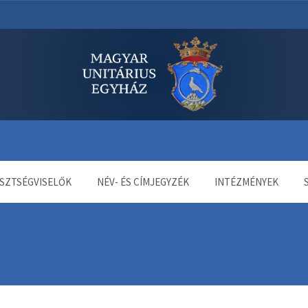
dala
SZTSÉGVISELŐK
NÉV- ÉS CÍMJEGYZÉK
INTÉZMÉNYEK