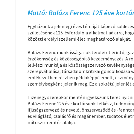
Mottó: Balázs Ferenc 125 éve kortá
Egyházunk a jelenlegi éves témáját képező küldetés
születésének 125. évfordulója alkalmat ad arra, ho
közötti erdélyi szellemi élet meghatározó alakját.
Balázs Ferenc munkássága sok területet érintő, gazd
érzékenység és közösségépítő kezdeményezés. A ról
lelkészi munkája és közösségszervező tevékenység
szerepvállalása, társadalomkritikai gondolkodása v
emlékezetben részben példaképpé emelt, eszményít
személyiségként jelenik meg. Ez a sokrétű jelenlét 
Tizenegy szerepkör mentén igyekszünk teret nyitn
Balázs Ferenc 125 éve kortársunk: lelkész, tudomá
ifjúságszervező és nevelő, önszerveződő és -fenntar
és világlátó, családfő és magánember, tudatos éle
mítoszteremtés alakja.