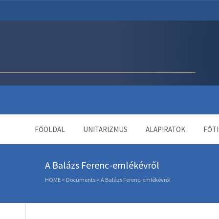
Unitárius Egyház Webol
FŐOLDAL
UNITARIZMUS
ALAPIRATOK
FŐTI
A Balázs Ferenc-emlékévről
HOME
>
Documents
>
A Balázs Ferenc-emlékévről