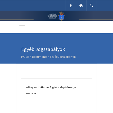
Unitárius Egyház
Weboldala
Egyéb Jogszabályok
HOME
> Documents >
Egyéb Jogszabályok
A Magyar Unitárius Egyház alaptörvénye
románul