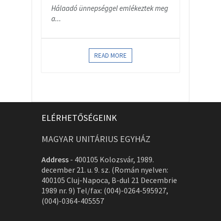
Hálaadó ünnepséggel emlékeztek meg
a...
READ MORE
ELÉRHETŐSÉGEINK
MAGYAR UNITÁRIUS EGYHÁZ
Address
-
400105 Kolozsvár, 1989.
december 21. u. 9. sz. (Román nyelven:
400105 Cluj-Napoca, B-dul 21 Decembrie
1989 nr. 9) Tel/fax: (004)-0264-595927,
(004)-0364-405557