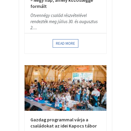
– Négy nap, amely közösséggé
formált
Ötvennégy család részvételével
rendezték meg július 30. és augusztus
2....
READ MORE
Gazdag programmal várja a
családokat az idei Kapocs tábor